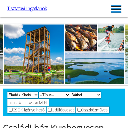
Tisztatavi Ingatlanok
-
M Ft
CSOK igényelhető
Üdülőövezet
Összközműves
Családi ház Kunhegyesen