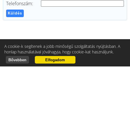
Telefonszám:
Küldés
A cookie-k segítenek a jobb minőségű szolgáltatás nyújtásban. A
honlap használatával jóváhagyja, hogy cookie-kat használjunk.
Bővebben
Elfogadom