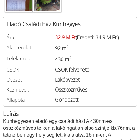
Eladó Családi ház Kunhegyes
Ára
32.9 M Ft
(Eredeti: 34.9 M Ft )
Alapterület
2
92 m
Telekterület
2
430 m
CSOK
CSOK felvehető
Övezet
Lakóövezet
Közművek
Összközműves
Állapota
Gondozott
Leírás
Kunhegyesen eladó egy családi ház! A 430nm-es
összközműves telken a lakóingatlan alsó szintje kb.76nm, a
tetőtérben egy helyiség lett kialakítva 16nm-en. A