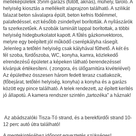
melléképületek 35nm garázs (fűtött, aknás), műhely, tároló. A
helyiség kiosztás a mellékelt alaprajzon található. A szilikát
falazat beton sávalapra épült, beton kefnis födémmel,
palafedéssel, ezt később zsindellyel borították. A nyílászárók
fa szerkezetűek. A szobák laminált lappal borítottak, a többi
helyiség hidegburkolatot kapott. A fűtés gázkonvektoros,
melyre egy beépített jól működő cserépkályha rásegít.
Jelenleg a tetőtéri helyiség csak kályhával fűthető. A két és
fél szoba, fürdőszoba, WC, konyha, kamra, közlekedő
elrendezésű épületet a képeken látható berendezéssel
kívánjuk értékesíteni. ( zongora, és ülőgarnitúra kivételével)
Az épülethez összesen három fedett terasz csatlakozik,
(főbejárat, tetőtéri helyiség, konyha) a konyha és a garázs
között egy pince található. A telek rendezett, az épített kerítés
jó állapotú. A kamera rendszer szintén „tartozéka” a háznak!
Az abádszalóki Tisza-Tó strand, és a berekfürdői strand 10-
12 perc autó útra található!
A megtekintéséhez időpont egyeztetés szükséges!