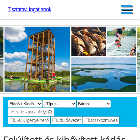
Tisztatavi Ingatlanok
-
M Ft
CSOK igényelhető
Üdülőövezet
Összközműves
Felújított és kibővített kádár