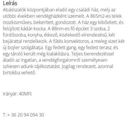
Leírás
Abádszalók központjában eladó egy családi ház, mely az
utóbbi években vendégházként üzemelt. A 865m2-es telek
összközműves, bekerített, gondozott. A ház egy kibővített, és
felújított kádár-kocka. A 88nm-es fő épület 3 szoba, 2
fürdőszoba, konyha, étkező, közlekedő elrendezésű, két
bejárattal rendelkezik. A fűtés konvektoros, a meleg vizet két
új bojler szolgáltatja. Egy fedett gang, egy fedett terasz, és
egy tároló került még kialakításra. Teljes berendezéssel
átadó az ingatlan, a vendégforgalomról személyesen
szívesen adunk tájékoztatást. Jogilag rendezett, azonnal
birtokba vehető.
Irányár: 40MFt
T.:+ 36 20 94 094 30