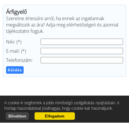
Árfigyelő
Szeretne értesülni arról, ha ennek az ingatlannak
megváltozik az ára? Adja meg elérhetőségeit és azonnal
tájékoztatni fogjuk.
Név: (*)
E-mail: (*)
Telefonszám:
Küldés
A cookie-k segítenek a jobb minőségű szolgáltatás nyújtásban. A
honlap használatával jóváhagyja, hogy cookie-kat használjunk.
Bővebben
Elfogadom