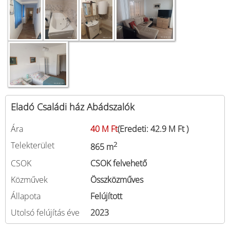
Eladó Családi ház Abádszalók
Ára
40 M Ft
(Eredeti: 42.9 M Ft )
Telekterület
2
865 m
CSOK
CSOK felvehető
Közművek
Összközműves
Állapota
Felújított
Utolsó felújítás éve
2023