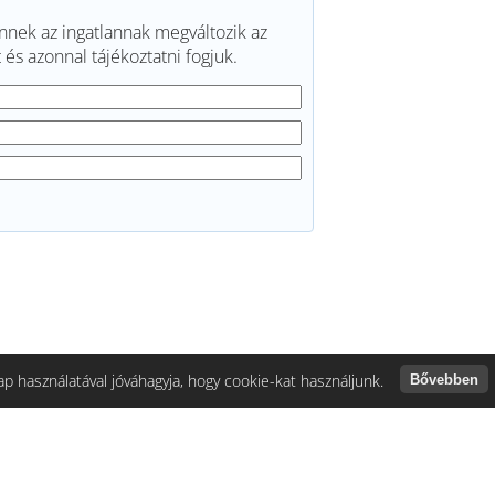
ennek az ingatlannak megváltozik az
és azonnal tájékoztatni fogjuk.
p használatával jóváhagyja, hogy cookie-kat használjunk.
Bővebben