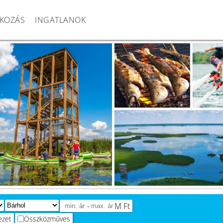
KOZÁS
INGATLANOK
-
M Ft
ezet
Összközműves