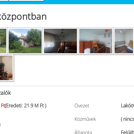
 központban
zalók
 Ft
(Eredeti: 21.9 M Ft )
Övezet
Lakóö
Közművek
( nincs
2
Állapota
Felújí