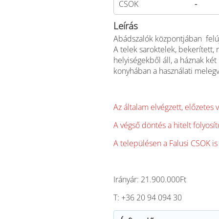
CSOK
-
Leírás
Abádszalók központjában felú
A telek saroktelek, bekerített
helyiségekből áll, a háznak ké
konyhában a használati melegviz
Az általam elvégzett, előzetes 
A végső döntés a hitelt folyos
A településen a Falusi CSOK is
Irányár: 21.900.000Ft
T: +36 20 94 094 30