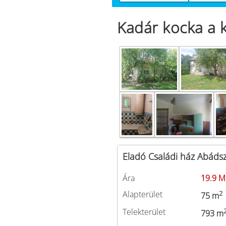
Kadár kocka a
Eladó Családi ház Abáds
Ára
19.9 M
Alapterület
2
75 m
Telekterület
793 m