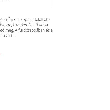
2
s 40m
melléképület található.
dőszoba, közlekedő, előszoba
thető meg. A fürdőszobában és a
tosított.
k.