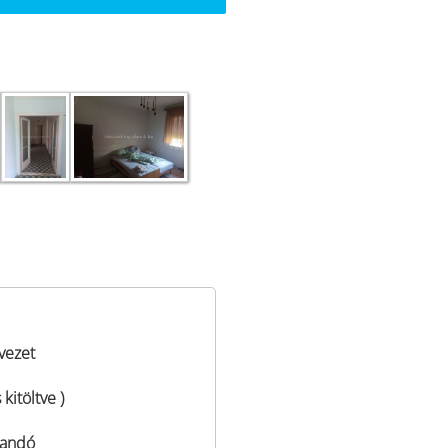
vezet
 kitöltve )
tandó