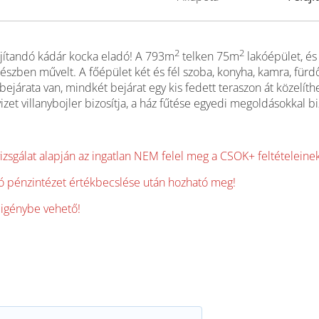
2
2
jítandó kádár kocka eladó! A 793m
telken 75m
lakóépület, é
, részben művelt. A főépület két és fél szoba, konyha, kamra, für
t bejárata van, mindkét bejárat egy kis fedett teraszon át közelí
et villanybojler bizosítja, a ház fűtése egyedi megoldásokkal biz
vizsgálat alapján az ingatlan NEM felel meg a CSOK+ feltételeine
ító pénzintézet értékbecslése után hozható meg!
 igénybe vehető!