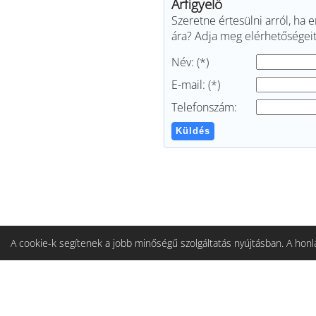
Árfigyelő
Szeretne értesülni arról, ha 
ára? Adja meg elérhetőségeit 
Név: (*)
E-mail: (*)
Telefonszám:
Küldés
A cookie-k segítenek a jobb minőségű szolgáltatás nyújtásban. A honla