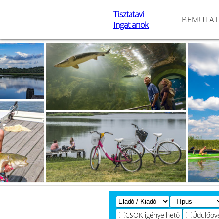
Tisztatavi
BEMUTAT
Ingatlanok
CSOK igényelhető
Üdülőöv